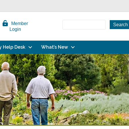
Member
Login
y Help Desk
What’s New