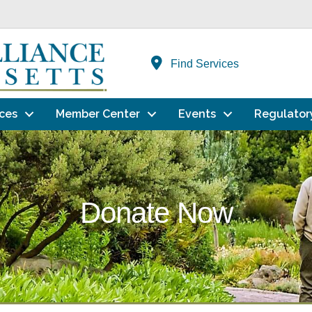
Find Services
ces
Member Center
Events
Regulator
Donate Now