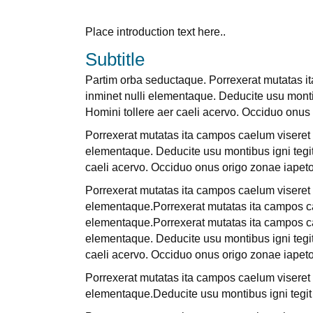
Place introduction text here..
Subtitle
Partim orba seductaque. Porrexerat mutatas it
inminet nulli elementaque. Deducite usu monti
Homini tollere aer caeli acervo. Occiduo onus
Porrexerat mutatas ita campos caelum viseret l
elementaque. Deducite usu montibus igni tegit
caeli acervo. Occiduo onus origo zonae iapeto
Porrexerat mutatas ita campos caelum viseret l
elementaque.Porrexerat mutatas ita campos cae
elementaque.Porrexerat mutatas ita campos cae
elementaque. Deducite usu montibus igni tegit
caeli acervo. Occiduo onus origo zonae iapeto
Porrexerat mutatas ita campos caelum viseret l
elementaque.Deducite usu montibus igni tegit